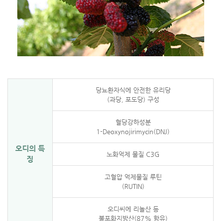
당뇨환자식에 안전한 유리당
(과당, 포도당) 구성
혈당강하성분
1-Deoxynojirimycin(DNJ)
오디의 특
노화억제 물질 C3G
징
고혈압 억제물질 루틴
(RUTIN)
오디씨에 리놀산 등
불포화지방산(87% 함유)