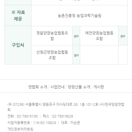
※ 자료
농촌진흥청 농업과학기술원
제공
정읍양잠농업협동조
예천양잠농업협동
go
go
합
조합
구입처
산청군양잠농업협동
go
조합
연합회 소개
사업안내
양잠산물 소개
게시판
(우.07236) 서울특별시 영등포구 의사당대로 26, 1층 101-2호 (사)한국양잠연합
회
전화 : 02-780-9100
|
팩스 : 02-780-0628
사업자등록번호 : 116-82-10624
|
대표 : 이순준
개인정보처리방침